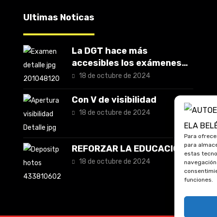
Ultimas Noticas
La DGT hace más
accesibles los exámenes
teóricos
18 de octubre de 2024
Con V de visibilidad
18 de octubre de 2024
Para ofrece
para almace
REFORZAR LA EDUCACIÓN
estas tecno
18 de octubre de 2024
navegación o
consentimie
funciones.